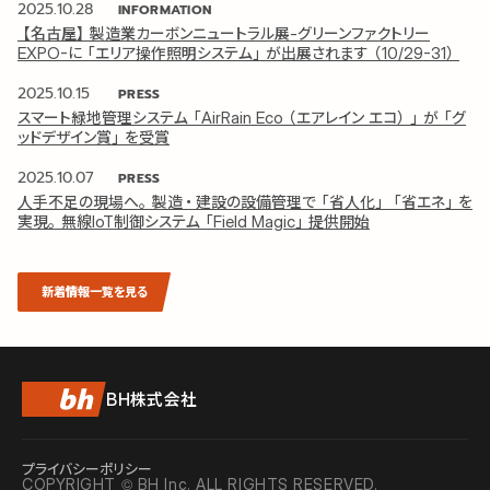
2025.10.28
INFORMATION
【名古屋】製造業カーボンニュートラル展-グリーンファクトリー
EXPO-に「エリア操作照明システム」が出展されます（10/29-31）
2025.10.15
PRESS
スマート緑地管理システム「AirRain Eco（エアレイン エコ）」が「グ
ッドデザイン賞」を受賞
2025.10.07
PRESS
人手不足の現場へ。製造・建設の設備管理で「省人化」「省エネ」を
実現。無線IoT制御システム「Field Magic」提供開始
新着情報一覧を見る
BH株式会社
プライバシーポリシー
COPYRIGHT © BH Inc. ALL RIGHTS RESERVED.