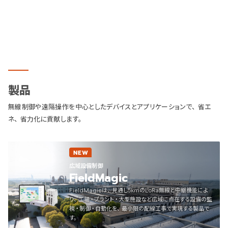
製品
無線制御や遠隔操作を中心としたデバイスとアプリケーションで、省エ
ネ、省力化に貢献します。
NEW
広域設備制御
FieldMagic
FieldMagicは、見通し5kmのLoRa無線と中継機能によ
り、工場・プラント・大型施設など広域に点在する設備の監
視・制御・自動化を、最小限の配線工事で実現する製品で
す。