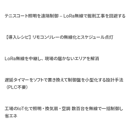
テニスコート照明を遠隔制御 – LoRa無線で掘削工事を回避する
【導入レシピ】リモコンリレーの無線化とスケジュール点灯
LoRa無線を中継し、現場の届かないエリアを解消
遅延タイマーをソフトで置き換えて制御盤を小型化する設計手法
（PLC不要）
工場のIoT化で照明・換気扇・空調 数百台を無線で一括制御し
省エネ