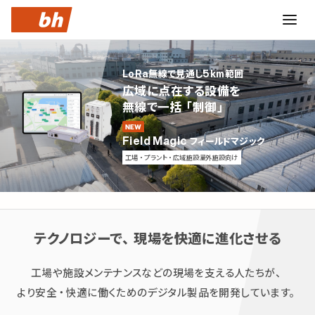
LoRa無線で見通し5km範囲
広域に点在する設備を
無線で一括「制御」
Field Magic
フィールドマジック
工場・プラント・広域施設屋外施設向け
テクノロジーで、
現場を快適に進化させる
工場や施設メンテナンスなどの
現場を支える人たちが、
より安全・快適に働くための
デジタル製品を開発しています。