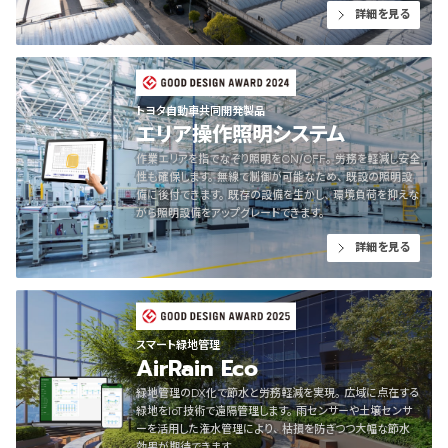
詳細を見る
トヨタ自動車共同開発製品
エリア操作照明システム
作業エリアを指でなぞり照明をON/OFF。労務を軽減し安全
性も確保します。無線で制御が可能なため、既設の照明設
備に後付できます。既存の設備を生かし、環境負荷を抑えな
がら照明設備をアップグレードできます。
詳細を見る
スマート緑地管理
AirRain Eco
緑地管理のDX化で節水と労務軽減を実現。広域に点在する
緑地をIoT技術で遠隔管理します。雨センサーや土壌センサ
ーを活用した潅水管理により、枯損を防ぎつつ大幅な節水
効果が期待できます。