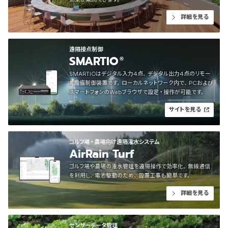
詳細を見る
遠隔接点制御
SMARTIO
®
SMARTIOはデジタル入力4点、デジタル出力4点のリモー
ト設備制御装置です。ローカルネットワーク内で、PCおよび
スマートフォンのWebブラウザで設定・操作が可能です。
サイトを見る
ゴルフ場・農場向け遠隔潅水システム
AirRain Turf
ゴルフ場や農場の潅水管理を遠隔操作で効率化。無線通信
を利用し、電池駆動のため、設置工事も簡単です。
詳細を見る
センサーデータ管理