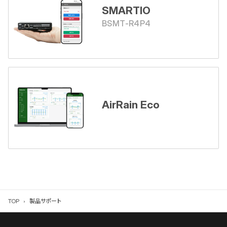
SMARTIO
BSMT-R4P4
AirRain Eco
TOP
製品サポート