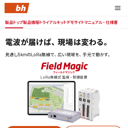
製品トップ
製品情報
トライアルキット
デモサイト
マニュアル・仕様書
電波が届けば、
現場は変わる。
見通し5kmのLoRa無線で、広い現場を、手元で動かす。
LoRa無線式 監視・制御装置