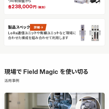
つの制御盤から
238,000
各
円
（税別）
製品スペック
詳細
LoRa通信ユニット
や
有線ユニット
など
現場に
合わせた構成を
組み合わせて利用します
現場で Field Magic を使い切る
活用事例