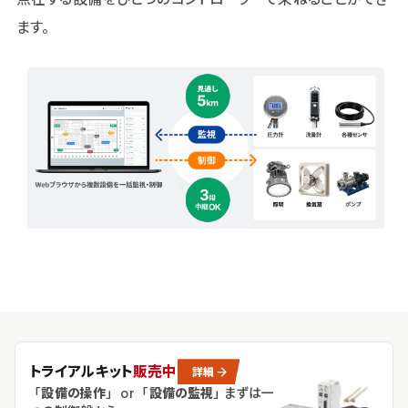
ます。
トライアルキット
販売中
詳細
「
設備の操作
」 or 「
設備の監視
」
まずは一