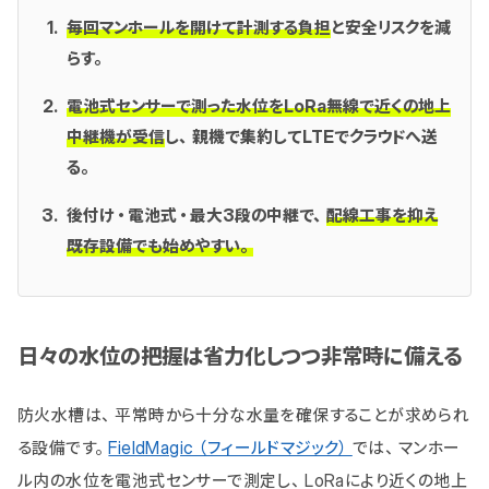
毎回マンホールを開けて計測する負担
と安全リスクを減
らす。
電池式センサーで測った水位をLoRa無線で近くの地上
中継機が受信
し、親機で集約してLTEでクラウドへ送
る。
後付け・電池式・最大3段の中継で、
配線工事を抑え
既存設備でも始めやすい。
日々の水位の把握は省力化しつつ非常時に備える
防火水槽は、平常時から十分な水量を確保することが求められ
る設備です。
FieldMagic（フィールドマジック）
では、マンホー
ル内の水位を電池式センサーで測定し、LoRaにより近くの地上