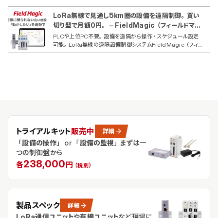
LoRa無線で見通し5km圏の設備を遠隔制御。買い
切り型で月額0円。 – FieldMagic（フィールドマジ
ック）
PLCや上位PC不要。設備を遠隔から操作・スケジュール設定
可能。LoRa無線の遠隔設備制御システムFieldMagic（フィー
ルドマジック）
トライアルキット
販売中
詳細
「
設備の操作
」 or 「
設備の監視
」
まずは一
つの制御盤から
238,000
各
円
（税別）
製品スペック
詳細
LoRa通信ユニット
や
有線ユニット
など
現場に